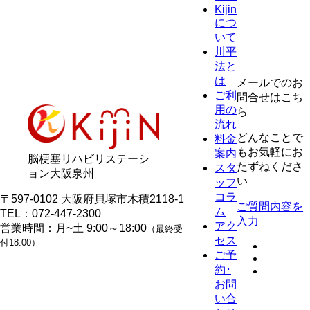
Kijin
につ
いて
川平
法と
は
メールでのお
ご利
問合せはこち
用の
ら
流れ
どんなことで
料金
もお気軽にお
案内
脳梗塞リハビリステーシ
たずねくださ
スタ
ョン大阪泉州
い
ッフ
コラ
〒597-0102 大阪府貝塚市木積2118-1
ご質問内容を
ム
TEL：
072-447-2300
入力
アク
営業時間：月~土 9:00～18:00
（最終受
セス
付18:00）
ご予
約･
お問
い合