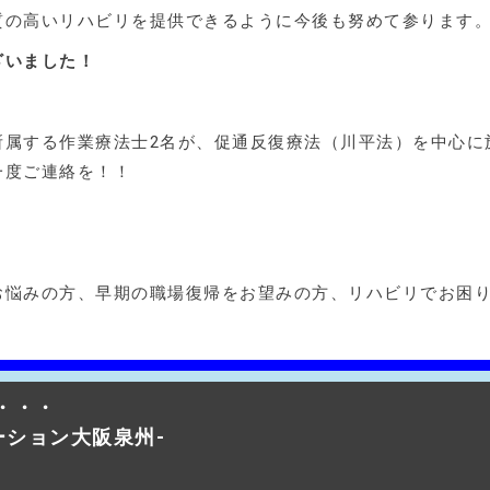
質の高いリハビリを提供できるように今後も努めて参ります
ざいました！
所属する作業療法士2名が、促通反復療法（川平法）を中心に
一度ご連絡を！！
お悩みの方、早期の職場復帰をお望みの方、リハビリでお困
・・・
テーション大阪泉州-