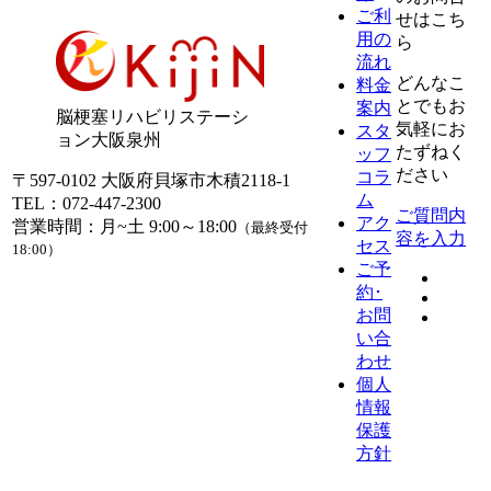
ご利
せはこち
用の
ら
流れ
どんなこ
料金
とでもお
案内
脳梗塞リハビリステーシ
気軽にお
スタ
ョン大阪泉州
たずねく
ッフ
ださい
コラ
〒597-0102 大阪府貝塚市木積2118-1
ム
TEL：
072-447-2300
ご質問内
アク
営業時間：月~土 9:00～18:00
（最終受付
容を入力
セス
18:00）
ご予
約･
お問
い合
わせ
個人
情報
保護
方針