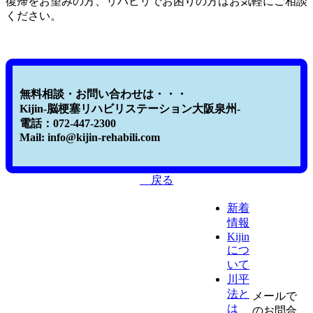
復帰をお望みの方、リハビリでお困りの方はお気軽にご相談
ください。
無料相談・お問い合わせは・・・
Kijin-脳梗塞リハビリステーション大阪泉州-
電話：072-447-2300
Mail: info@kijin-rehabili.com
戻る
新着
情報
Kijin
につ
いて
川平
法と
メールで
は
のお問合